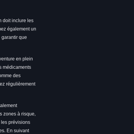
n doit inclure les
rmez également un
 garantir que
venture en plein
des médicaments
 comme des
iez régulièrement
galement
s zones à risque,
les prévisions
es. En suivant