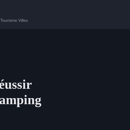
p
Tourisme Villes
éussir
 camping