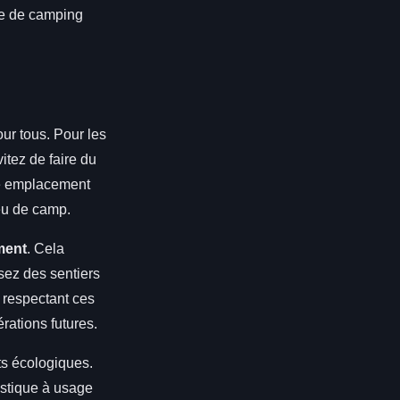
ce de camping
ur tous. Pour les
itez de faire du
tre emplacement
eu de camp.
ment
. Cela
isez des sentiers
 respectant ces
rations futures.
ts écologiques.
astique à usage