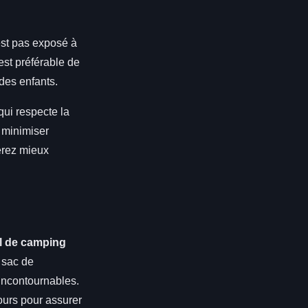
'est pas exposé à
est préférable de
 des enfants.
ui respecte la
r minimiser
erez mieux
el de camping
 sac de
incontournables.
ours pour assurer