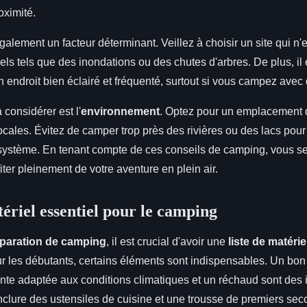
oximité.
galement un facteur déterminant. Veillez à choisir un site qui n
els tels que des inondations ou des chutes d'arbres. De plus, il 
un endroit bien éclairé et fréquenté, surtout si vous campez avec
 considérer est l'
environnement
. Optez pour un emplacement q
 locales. Évitez de camper trop près des rivières ou des lacs pou
cosystème. En tenant compte de ces conseils de camping, vous s
iter pleinement de votre aventure en plein air.
tériel essentiel pour le camping
paration de camping
, il est crucial d'avoir une
liste de matéri
r les débutants, certains éléments sont indispensables. Un bon
nte adaptée aux conditions climatiques et un réchaud sont des 
nclure des ustensiles de cuisine et une trousse de premiers sec