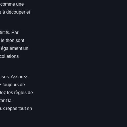
es comme une
e à découper et
itifs. Par
le thon sont
nt également un
collations
rises. Assurez-
z toujours de
tez les règles de
ant la
ux repas tout en