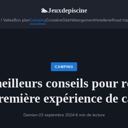
Jeuxdepiscine
🏊
/ Valise
Bon plan
Camping
Croisière
Gite
Hébergement
Hotellerie
Road tri
CAMPING
eilleurs conseils pour r
remière expérience de
Damien
•
23 septembre 2024
•
6 min de lecture