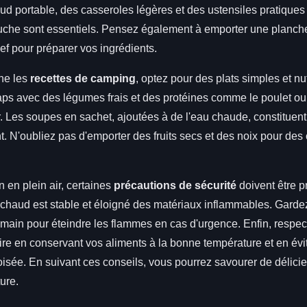
ud portable, des casseroles légères et des ustensiles pratiqu
ouche sont essentiels. Pensez également à emporter une planch
f pour préparer vos ingrédients.
ne les
recettes de camping
, optez pour des plats simples et nutr
ps avec des légumes frais et des protéines comme le poulet ou 
r. Les soupes en sachet, ajoutées à de l'eau chaude, constitue
t. N'oubliez pas d'emporter des fruits secs et des noix pour des 
n en plein air, certaines
précautions de sécurité
doivent être p
échaud est stable et éloigné des matériaux inflammables. Garde
 main pour éteindre les flammes en cas d'urgence. Enfin, respec
ire en conservant vos aliments à la bonne température et en évit
isée. En suivant ces conseils, vous pourrez savourer de délicie
ture.