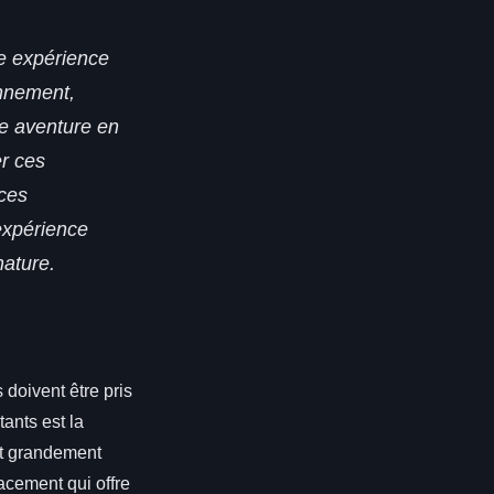
re expérience
nnement,
e aventure en
er ces
 ces
expérience
nature.
s doivent être pris
ants est la
ut grandement
lacement qui offre