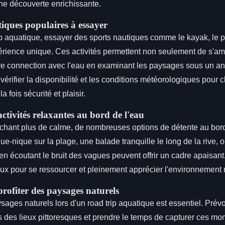
une découverte enrichissante.
tiques populaires à essayer
ip aquatique, essayer des sports nautiques comme le kayak, le p
périence unique. Ces activités permettent non seulement de s'am
re connection avec l'eau en examinant les paysages sous un ang
érifier la disponibilité et les conditions météorologiques pour c
la fois sécurité et plaisir.
ctivités relaxantes au bord de l'eau
chant plus de calme, de nombreuses options de détente au bord
ue-nique sur la plage, une balade tranquille le long de la rive, 
e en écoutant le bruit des vagues peuvent offrir un cadre apaisa
aux pour se ressourcer et pleinement apprécier l'environnement 
profiter des paysages naturels
sages naturels lors d'un road trip aquatique est essentiel. Prévo
 des lieux pittoresques et prendre le temps de capturer ces mo