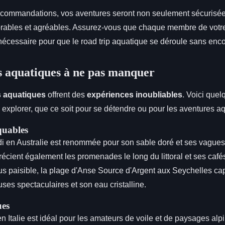
ecommandations, vos aventures seront non seulement sécurisé
ables et agréables. Assurez-vous que chaque membre de votr
nécessaire pour que le road trip aquatique se déroule sans enc
s aquatiques à ne pas manquer
s aquatiques
offrent des
expériences inoubliables
. Voici que
 explorer, que ce soit pour se détendre ou pour les aventures a
uables
i en Australie est renommée pour son sable doré et ses vagues 
récient également les promenades le long du littoral et ses caf
s paisible, la plage d'Anse Source d'Argent aux Seychelles cap
ses spectaculaires et son eau cristalline.
ues
 Italie est idéal pour les amateurs de voile et de paysages alpi