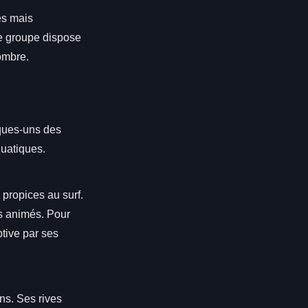
es mais
e groupe dispose
ombre.
lques-uns des
quatiques.
propices au surf.
és animés. Pour
tive par ses
ns. Ses rives