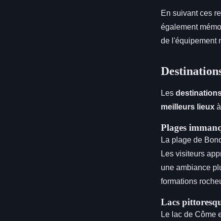
En suivant ces r
également mémor
de l'équipement 
Destination
Les
destination
meilleurs lieux
à
Plages immanq
La plage de Bond
Les visiteurs app
une ambiance plu
formations rocheu
Lacs pittoresq
Le lac de Côme en