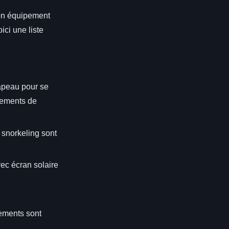
son équipement
oici une liste
apeau pour se
êtements de
 snorkeling sont
vec écran solaire
pements sont