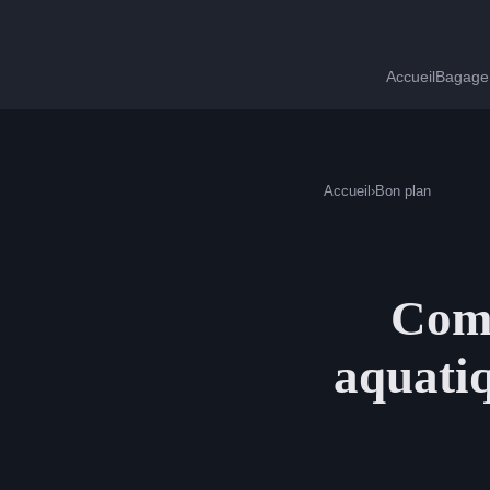
Accueil
Bagage 
Accueil
›
Bon plan
Comm
aquatiq