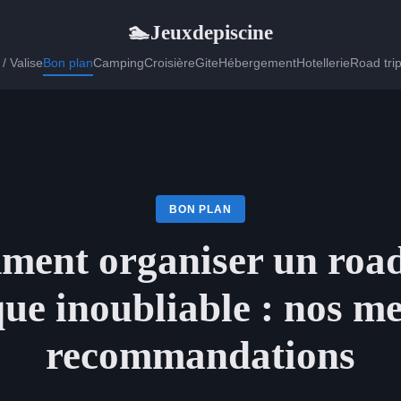
Jeuxdepiscine
🏊
/ Valise
Bon plan
Camping
Croisière
Gite
Hébergement
Hotellerie
Road tri
BON PLAN
ent organiser un road
ue inoubliable : nos me
recommandations