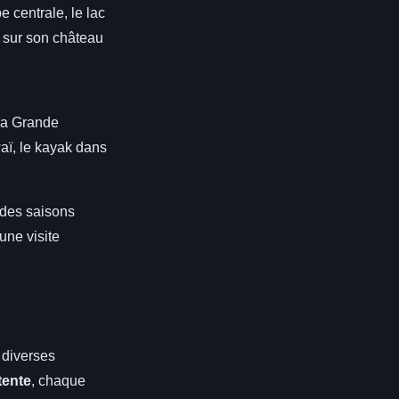
 centrale, le lac
 sur son château
la Grande
aï, le kayak dans
s des saisons
une visite
r diverses
tente
, chaque